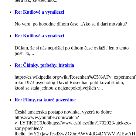
beru tak, že všechno...
Re: Kutilové a vynálezci
No veru, po hooodne dlhom čase...Ako sa ti darí mrtváku?
Re: Kutilové a vynálezci
Dúfam, že si nás neprišiel po dlhom čase ovlažiť len o tento
post. Jo,...
Re: Články, príbehy, história
https://cs.wikipedia.org/wiki/Rosenhan%C5%AFv_experimen
roku 1973 psychológ David Rosenhan publikoval štúdiu,
ktorá sa stala jednou z najznepokojivejších v...
Re: Filmy, na ktoré pozeráme
Česká amatérska postapo novinka, vyzerá to dobre
https://www.youtube.com/watch?
v=LYTiKEC9Jo8https://www.csfd.cz/film/1702923-utek-ze-
zony/prehled/?
fbclid=IwY2xjawTesdZwZG9mAWV4dG4DYWVtAjEwA