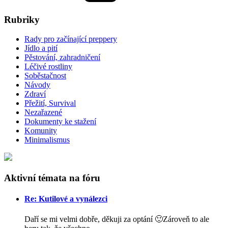
Rubriky
Rady pro začínající preppery
Jídlo a pití
Pěstování, zahradničení
Léčivé rostliny
Soběstačnost
Návody
Zdraví
Přežití, Survival
Nezařazené
Dokumenty ke stažení
Komunity
Minimalismus
Aktivní témata na fóru
Re: Kutilové a vynálezci
Daří se mi velmi dobře, děkuji za optání 🙂Zároveň to ale