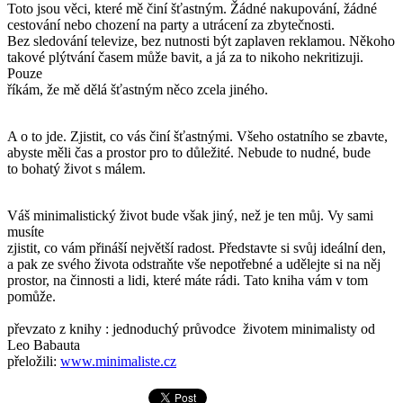
Toto jsou věci, které mě činí šťastným. Žádné nakupování, žádné
cestování nebo chození na party a utrácení za zbytečnosti.
Bez sledování televize, bez nutnosti být zaplaven reklamou. Někoho
takové plýtvání časem může bavit, a já za to nikoho nekritizuji.
Pouze
říkám, že mě dělá šťastným něco zcela jiného.
A o to jde. Zjistit, co vás činí šťastnými. Všeho ostatního se zbavte,
abyste měli čas a prostor pro to důležité. Nebude to nudné, bude
to bohatý život s málem.
Váš minimalistický život bude však jiný, než je ten můj. Vy sami
musíte
zjistit, co vám přináší největší radost. Představte si svůj ideální den,
a pak ze svého života odstraňte vše nepotřebné a udělejte si na něj
prostor, na činnosti a lidi, které máte rádi. Tato kniha vám v tom
pomůže.
převzato z knihy : jednoduchý průvodce životem minimalisty od
Leo Babauta
přeložili:
www.minimaliste.cz