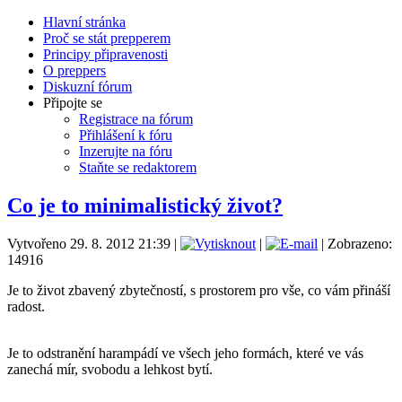
Hlavní stránka
Proč se stát prepperem
Principy připravenosti
O preppers
Diskuzní fórum
Připojte se
Registrace na fórum
Přihlášení k fóru
Inzerujte na fóru
Staňte se redaktorem
Co je to minimalistický život?
Vytvořeno 29. 8. 2012 21:39
|
|
| Zobrazeno:
14916
Je to život zbavený zbytečností, s prostorem pro vše, co vám přináší
radost.
Je to odstranění harampádí ve všech jeho formách, které ve vás
zanechá mír, svobodu a lehkost bytí.