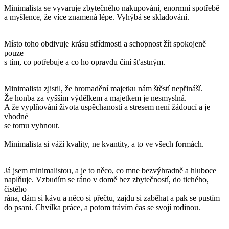
Minimalista se vyvaruje zbytečného nakupování, enormní spotřebě
a myšlence, že více znamená lépe. Vyhýbá se skladování.
Místo toho obdivuje krásu střídmosti a schopnost žít spokojeně
pouze
s tím, co potřebuje a co ho opravdu činí šťastným.
Minimalista zjistil, že hromadění majetku nám štěstí nepřináší.
Že honba za vyšším výdělkem a majetkem je nesmyslná.
A že vyplňování života uspěchaností a stresem není žádoucí a je
vhodné
se tomu vyhnout.
Minimalista si váží kvality, ne kvantity, a to ve všech formách.
Já jsem minimalistou, a je to něco, co mne bezvýhradně a hluboce
naplňuje. Vzbudím se ráno v domě bez zbytečností, do tichého,
čistého
rána, dám si kávu a něco si přečtu, zajdu si zaběhat a pak se pustím
do psaní. Chvilka práce, a potom trávím čas se svojí rodinou.