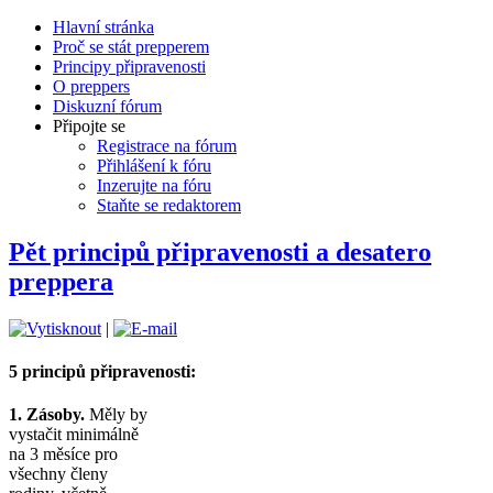
Hlavní stránka
Proč se stát prepperem
Principy připravenosti
O preppers
Diskuzní fórum
Připojte se
Registrace na fórum
Přihlášení k fóru
Inzerujte na fóru
Staňte se redaktorem
Pět principů připravenosti a desatero
preppera
|
5 principů připravenosti:
1. Zásoby.
Měly by
vystačit minimálně
na 3 měsíce pro
všechny členy