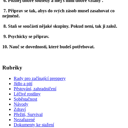
6. Poznej dobře sousedy a měj s nimi dobré vztahy .
7. Připrav se tak, abys do svých zásob musel zasahovat co
nejméně.
8. Staň se součástí nějaké skupiny. Pokud není, tak ji založ.
9. Psychicky se připrav.
10. Nauč se dovednosti, které budeš potřebovat.
Rubriky
Rady pro začínající preppery
Jídlo a pití
Pěstování, zahradničení
Léčivé rostliny
Soběstačnost
Návody
Zdraví
Přežití, Survival
Nezařazené
Dokumenty ke stažení