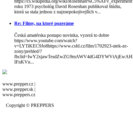
https://cs.wikipedia.org/wiki/Rosenhan%C5%AFv_experimen
roku 1973 psychológ David Rosenhan publikoval štúdiu,
ktorá sa stala jednou z najznepokojivejších v...
Re: Filmy, na ktoré pozeráme
Česká amatérska postapo novinka, vyzerá to dobre
https://www.youtube.com/watch?
v=LYTiKEC9Jo8https://www.csfd.cz/film/1702923-utek-ze-
zony/prehled/?
fbclid=IwY2xjawTesdZwZG9mAWV4dG4DYWVtAjEwA
IFnKVn...
www.prepper.cz |
www.prepper.sk |
www.preppers.cz
Copyright © PREPPERS