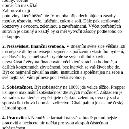
rodiny, včetně
domácích mazlíčků.
Zahrnovat mají
potraviny, které běžně jíte. V mnoha případech půjde o zásoby
mouky, těstovin, rýže, luštěnin, cukru a soli. Dále pak sterilované
konzervy s ovocem, zeleninou a zavařeninami. Výčet potřebných
surovin je dlouhý a každý by si měl vytvořit zásoby podle toho co
nakupuje.
2. Nezávislost, finanční svoboda.
V dnešním světě sice většina lidí
má nějaké dluhy související zejména s pořízením vlastního bydlení,
ale člověk by se měl snažit rychle se svých dluhů zbavit a
nevyužívat úvěry na financování věcí které ztrácí na hodnotě, a
dalších konzumních zbytečností, bez kterých se váš život obejde.
Být co nejméně závislí na státu, institucích a spoléhat jen na sebe a
své nejbližší, vám přinese pocit větší svobody.
3. Soběstačnost.
Být soběstačný na 100% jde velice těžko. Prepper
usiluje o maximální soběstačnost dle svých možností. Základem je
zahrádka, na které si vypěstujete nějakou zeleninu, ovocný sad a
spousta lidí chová i domácí zvířectvo. Chalupaření je ostatně český
národní sport.
4. Pracovitost.
Nemůžete farmařit na své zahradě pokud nejste
pracovití a nechcete nic udělat pro svou alespoň částečnou
soběstačnost.