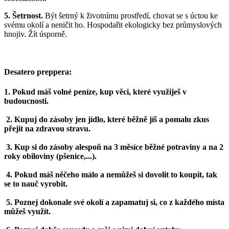
5. Šetrnost.
Být šetrný k životnímu prostředí, chovat se s úctou ke
svému okolí a neničit ho. Hospodařit ekologicky bez průmyslových
hnojiv. Žít úsporně.
Desatero preppera:
1. Pokud máš volné peníze, kup věci, které využiješ v
budoucnosti.
2. Kupuj do zásoby jen jídlo, které běžně jíš a pomalu zkus
přejit na zdravou stravu.
3. Kup si do zásoby alespoň na 3 měsíce běžné potraviny a na 2
roky obiloviny (pšenice,...).
4. Pokud máš něčeho málo a nemůžeš si dovolit to koupit, tak
se to nauč vyrobit.
5. Poznej dokonale své okolí a zapamatuj si, co z každého místa
můžeš využít.