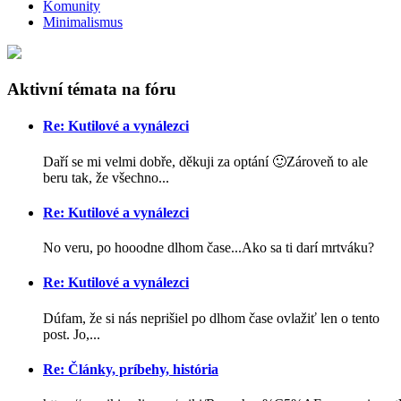
Komunity
Minimalismus
Aktivní témata na fóru
Re: Kutilové a vynálezci
Daří se mi velmi dobře, děkuji za optání 🙂Zároveň to ale
beru tak, že všechno...
Re: Kutilové a vynálezci
No veru, po hooodne dlhom čase...Ako sa ti darí mrtváku?
Re: Kutilové a vynálezci
Dúfam, že si nás neprišiel po dlhom čase ovlažiť len o tento
post. Jo,...
Re: Články, príbehy, história